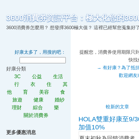
3600消費券資訊平台：極大化您的360
3600消費券怎麼用？ 想發擇3600極大值？ 這裡已經幫您蒐
好康太多了，用搜的吧：
提醒您，消費券使用期限只
快找
→ 有好康？為了抵
好康分類
歡迎網友
3C
公益
生活
行
衣
住
其
他
育
美容
食
旅遊
健康
婚紗
較新的文章
理財
綜合
樂
關於消費券
HOLA雙重好康至9/
加值10%
更多優惠消息
夏末初秋為回饋消費者