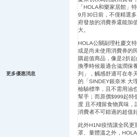
「HOLA和樂家居館」
9月30日前，不僅精選
府發放的消費券還能加值
大。
HOLA公關副理杜慶文
或是尚未使用消費券的
購超值商品，像是2折起
換季時候最適合滋潤保
列」，觸感舒適可在冬天使
更多優惠消息
的「SINDEY銀奈米 
檢驗標準，且不需用油
幫手；而原價$999起特
度 且不殘留食物異味，
消費者不可錯過的超值
此外H1NI疫情讓全民
罩、量體溫之外，HOL