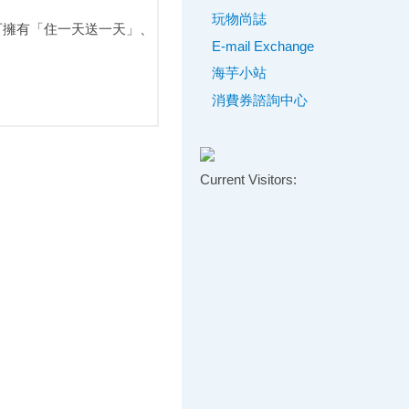
玩物尚誌
，可擁有「住一天送一天」、
☆1月18日未領取者
E-mail Exchange
第二階段請於
海芋小站
2月7日~4月30日營業日
消費券諮詢中心
至指定郵局領取
☆1月18日起，
Current Visitors:
請儘可能依通知書建議的
上、下午時段至發放所
領取，避免擁擠。
☆消費券諮詢中心
市話免費專線：
0800-88-3600
手機付費專線：
02-412-3600