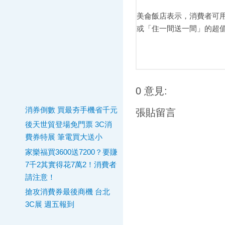
美侖飯店表示，消費者可用
或「住一間送一間」的超值優
0 意見:
消券倒數 買最夯手機省千元
張貼留言
後天世貿登場免門票 3C消
費券特展 筆電買大送小
家樂福買3600送7200？要賺
7千2其實得花7萬2！消費者
請注意！
搶攻消費券最後商機 台北
3C展 週五報到