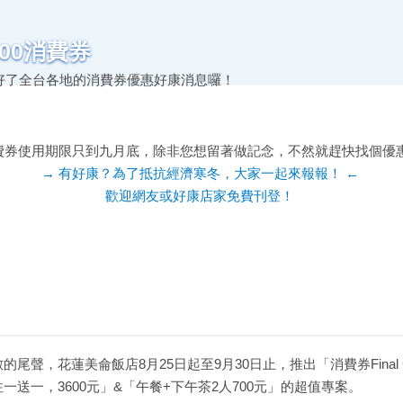
00消費券
蒐集好了全台各地的消費券優惠好康消息囉！
費券使用期限只到九月底，除非您想留著做記念，不然就趕快找個優惠
→ 有好康？為了抵抗經濟寒冬，大家一起來報報！ ←
歡迎網友或好康店家免費刊登！
聲，花蓮美侖飯店8月25日起至9月30日止，推出「消費券Final Co
送一，3600元」&「午餐+下午茶2人700元」的超值專案。