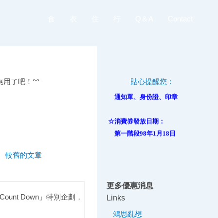
食
衣
住
行
Q＆A
Contact
用了吧！^^
貼心提醒您：
☆領取消費券請攜帶
通知單、身份證、印章
☆消費券發放日期：
第一階段98年1月18日
較舊的文章
☆98年3月31前出生，並在
當週上班日以前(4月3日)
完成戶籍登記的嬰兒，
更多優惠消息
可領消費券
unt Down」特別企劃，
Links
☆外籍配偶請於98年1月18日
鴻思亂想
至指定發放所領取消費券