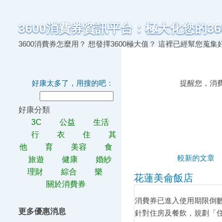
3600消費券資訊平台：極大化您的36
3600消費券怎麼用？ 想發擇3600極大值？ 這裡已經幫您
好康太多了，用搜的吧：
提醒您，消
好康分類
3C
公益
生活
行
衣
住
其
他
育
美容
食
較新的文章
旅遊
健康
婚紗
理財
綜合
樂
花蓮美侖飯店
關於消費券
消費券已進入使用期限倒數的尾
更多優惠消息
針對住房及餐飲，規劃「住一